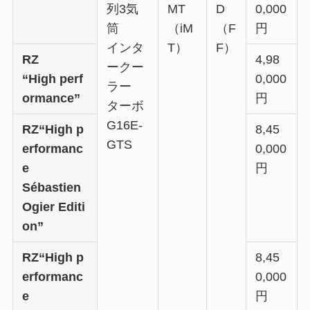
列3気
MT
D
0,000
筒
（iM
（F
円
インタ
T）
F）
RZ
4,98
ークー
“High perf
0,000
ラー
ormance”
円
ターボ
G16E-
RZ“High p
8,45
GTS
erformanc
0,000
e
円
Sébastien
Ogier Editi
on”
RZ“High p
8,45
erformanc
0,000
e
円