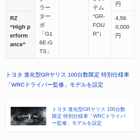
円
ラー
テム
ター
“GR-
RZ
4,56
ボ
FOU
“High p
0,000
「G1
R”）
erform
円
6E-G
ance”
TS」
トヨタ 進化型GRヤリス 100台数限定 特別仕様車
「WRCドライバー監修」モデルを設定
トヨタ 進化型GRヤリス 100台数
限定 特別仕様車「WRCドライバ
ー監修」モデルを設定