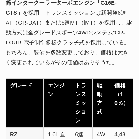
筒インタークーラーターボエンジン「G16E-
GTS」
を採用。トランスミッションは新開発8速
AT（GR-DAT）または6速MT（iMT）を採用し、駆
動方式は全グレードスポーツ4WDシステム“GR-
FOUR”電子制御多板クラッチ式を採用している。
もちろん、装備を多数変更しており、価格は大き
く変更されているがその価値はありそうだ。
グレード
エンジ
トラ
駆
価格
ン
ンス
動
（1
ミッ
方
0％）
ショ
式
ン
RZ
1.6L 直
6速
4W
4,48