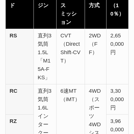
ド
ジン
ス
方式
（1
ミッシ
0％）
ョン
RS
直列3
CVT
2WD
2,65
気筒
（Direct
（F
0,000
1.5L
Shift-CV
F）
円
「M1
T）
5A-F
KS」
RC
直列3
6速MT
4WD
3,30
気筒
（iMT）
（ス
0,000
1.6L
ポー
円
イン
ツ
RZ
3,96
ター
4WD
0,000
クー
シス