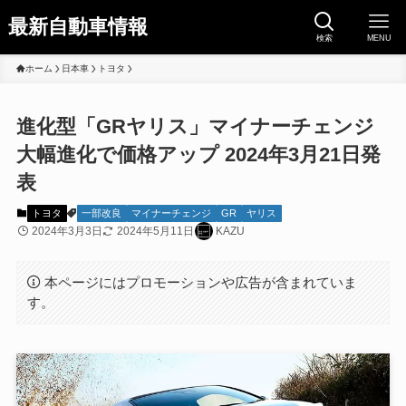
最新自動車情報
検索
MENU
ホーム
日本車
トヨタ
進化型「GRヤリス」マイナーチェンジ
大幅進化で価格アップ 2024年3月21日発
表
トヨタ
一部改良
マイナーチェンジ
GR
ヤリス
2024年3月3日
2024年5月11日
KAZU
本ページにはプロモーションや広告が含まれていま
す。