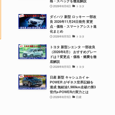
格・スペックを徹底解説
2026年8月6日
トヨタ
ダイハツ 新型 ロッキー 一部改
良 2026年11月24日発売 変更
点・価格・スマートアシスト進
化まとめ
2026年8月5日
トヨタ
トヨタ 新型シエンタ 一部改良
（2026年8月） おすすめグレー
ドは？変更点・価格・燃費を徹
底解説
2026年8月5日
トヨタ
日産 新型 キャシュカイ e-
POWER がギネス世界記録を
達成 無給油1,980km走破の第3
世代e-POWERの実力とは
2026年8月5日
日産