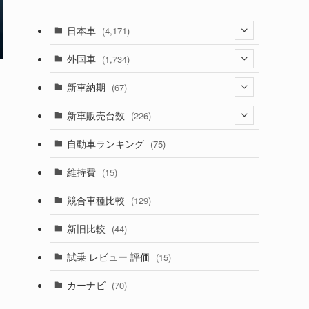
日本車
(4,171)
(1,321)
外国車
(1,734)
(329)
(274)
新車納期
(67)
(525)
(188)
(28)
新車販売台数
(226)
(599)
(242)
(8)
(21)
自動車ランキング
(75)
(356)
(165)
(12)
(10)
維持費
(15)
(328)
(85)
(7)
(11)
競合車種比較
(129)
(194)
(84)
(3)
(7)
新旧比較
(44)
(230)
(14)
(3)
(5)
試乗 レビュー 評価
(15)
(253)
(222)
(5)
(7)
カーナビ
(70)
(58)
(50)
(1)
(5)