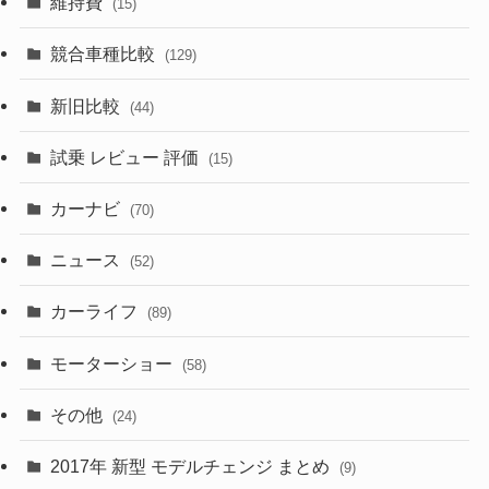
維持費
(15)
(328)
(85)
(7)
(11)
競合車種比較
(129)
(194)
(84)
(3)
(7)
新旧比較
(44)
(230)
(14)
(3)
(5)
試乗 レビュー 評価
(15)
(253)
(222)
(5)
(7)
カーナビ
(70)
(58)
(50)
(1)
(5)
ニュース
(52)
(43)
(28)
(8)
カーライフ
(27)
(6)
(89)
(1)
(9)
(26)
モーターショー
(58)
(15)
(57)
その他
(24)
(30)
(55)
2017年 新型 モデルチェンジ まとめ
(9)