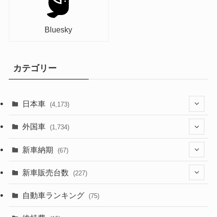
Bluesky
カテゴリー
日本車
(4,173)
(1,321)
外国車
(1,734)
(329)
(274)
新車納期
(67)
(526)
(188)
(28)
新車販売台数
(227)
(599)
(242)
(8)
(21)
自動車ランキング
(75)
(357)
(165)
(12)
(10)