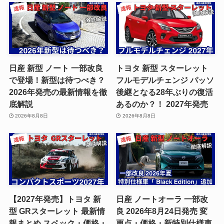
日産 新型 ノート 一部改良
トヨタ 新型 スターレット
で登場！新型は待つべき？
フルモデルチェンジ パッソ
2026年発売の最新情報を徹
後継となる28年ぶりの復活
底解説
あるのか？！ 2027年発売
2026年8月8日
2026年8月8日
【2027年発売】トヨタ 新
日産 ノートオーラ 一部改
型 GRスターレット 最新情
良 2026年8月24日発売 変
報まとめ スペック・価格・
更点・価格・新特別仕様車