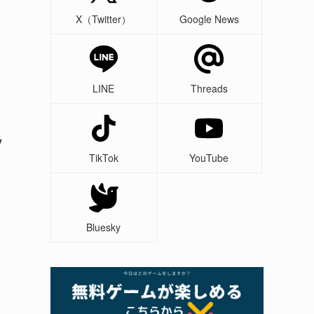
X（Twitter）
Google News
LINE
Threads
V
TikTok
YouTube
Bluesky