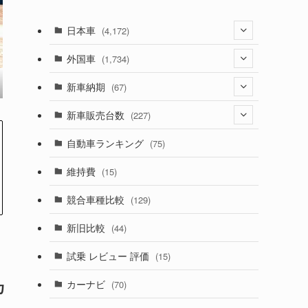
日本車
(4,172)
(1,321)
外国車
(1,734)
(329)
(274)
新車納期
(67)
(525)
(188)
(28)
新車販売台数
(227)
(599)
(242)
(8)
(21)
自動車ランキング
(75)
(357)
(165)
(12)
(10)
維持費
(15)
(328)
(85)
(7)
(11)
競合車種比較
(129)
(194)
(84)
(3)
(7)
新旧比較
(44)
(230)
(14)
(3)
(5)
試乗 レビュー 評価
(15)
(253)
(222)
(5)
(7)
カ
カーナビ
(70)
(58)
(50)
(1)
(5)