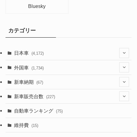
Bluesky
カテゴリー
日本車
(4,172)
(1,321)
外国車
(1,734)
(329)
(274)
新車納期
(67)
(525)
(188)
(28)
新車販売台数
(227)
(599)
(242)
(8)
(21)
自動車ランキング
(75)
(357)
(165)
(12)
(10)
維持費
(15)
(328)
(85)
(7)
(11)