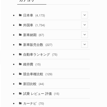
日本車
(4,173)
(1,321)
外国車
(1,734)
(329)
(274)
新車納期
(67)
(526)
(188)
(28)
新車販売台数
(227)
(599)
(242)
(8)
(21)
自動車ランキング
(75)
(357)
(165)
(12)
(10)
維持費
(15)
(328)
(85)
(7)
(11)
競合車種比較
(129)
(194)
(84)
(3)
(7)
新旧比較
(44)
(230)
(14)
(3)
(5)
試乗 レビュー 評価
(15)
(253)
(222)
(5)
(7)
カーナビ
(70)
(58)
(50)