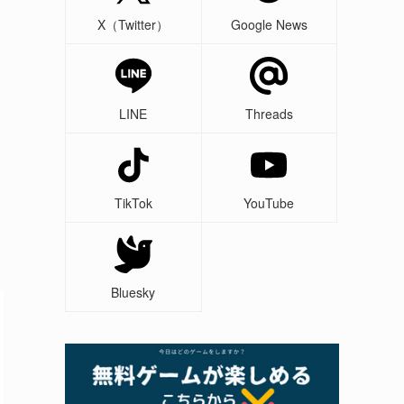
X（Twitter）
Google News
LINE
Threads
、
TikTok
YouTube
Bluesky