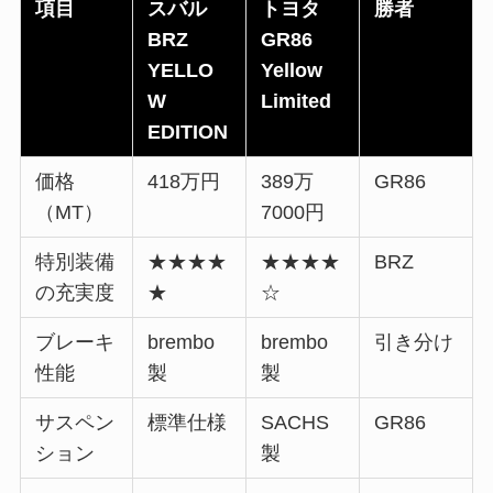
項目
スバル
トヨタ
勝者
BRZ
GR86
YELLO
Yellow
W
Limited
EDITION
価格
418万円
389万
GR86
（MT）
7000円
特別装備
★★★★
★★★★
BRZ
の充実度
★
☆
ブレーキ
brembo
brembo
引き分け
性能
製
製
サスペン
標準仕様
SACHS
GR86
ション
製