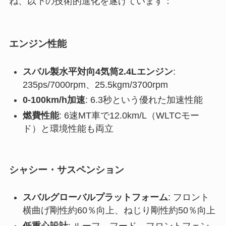
ね、以下の技術的進化を遂げています：
エンジン性能
スバル製水平対向4気筒2.4Lエンジン
:
235ps/7000rpm、25.5kgm/3700rpm
0-100km/h加速
: 6.3秒という優れた加速性能
燃費性能
: 6速MT車で12.0km/L（WLTCモー
ド）と環境性能も両立
シャシー・サスペンション
スバルグローバルプラットフォーム
: フロント
横曲げ剛性約60％向上、ねじり剛性約50％向上
低重心設計
: ルーフ、フード、フロントフェン