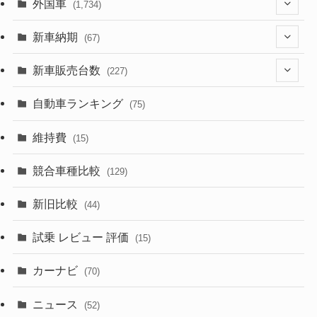
(1,321)
外国車
(1,734)
(329)
(274)
新車納期
(67)
(525)
(188)
(28)
新車販売台数
(227)
(599)
(242)
(8)
(21)
自動車ランキング
(75)
(357)
(165)
(12)
(10)
維持費
(15)
(328)
(85)
(7)
(11)
競合車種比較
(129)
(194)
(84)
(3)
(7)
新旧比較
(44)
(230)
(14)
(3)
(5)
試乗 レビュー 評価
(15)
(253)
(222)
(5)
(7)
カーナビ
(70)
(58)
(50)
(1)
(5)
ニュース
(52)
(43)
(28)
(8)