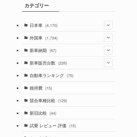
カテゴリー
ブ
日本車
(4,170)
(1,320)
外国車
(1,734)
(329)
(274)
新車納期
(67)
(525)
(188)
(28)
新車販売台数
(226)
(599)
(242)
(8)
(21)
自動車ランキング
(75)
(356)
(165)
(12)
(10)
維持費
(15)
(328)
(85)
(7)
(11)
競合車種比較
(129)
(194)
(84)
(3)
(7)
新旧比較
(44)
(230)
(14)
(3)
(5)
試乗 レビュー 評価
(15)
(253)
(222)
(5)
(7)