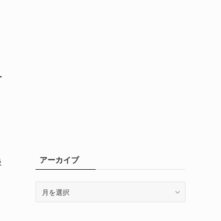
ー
アーカイブ
級
ア
ー
カ
イ