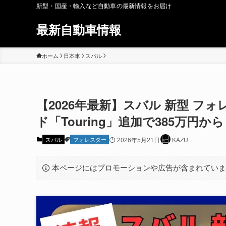
新型・国産・輸入など自動車の最新情報をお届け
最新自動車情報
ホーム
日本車
スバル
【2026年最新】スバル 新型 フ
ド「Touring」追加で385万
スバル
フォレスター
2026年5月21日
KAZU
本ページにはプロモーションや広告が含まれてい