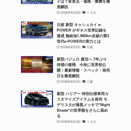
ドは？変更点・価格・燃費を徹
底解説
2026年8月5日
トヨタ
日産 新型 キャシュカイ e-
POWER がギネス世界記録を
達成 無給油1,980km走破の第3
世代e-POWERの実力とは
2026年8月5日
日産
新型パジェロ 復活へ 7年ぶり
待望の復帰、今秋に世界初公
開！最新情報・スペック・発売
日を徹底解説
2026年8月4日
三菱
新型 ハリアー 特別仕様車用カ
スタマイズアイテムを発売 モ
デリスタが漆黒メッキで"Night
Shade"の世界観をさらに高め
る
2026年8月4日
トヨタ