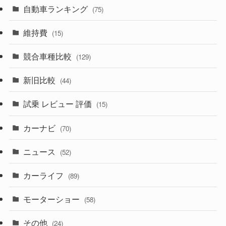
(599)
(242)
(8)
自動車ランキング
(21)
(75)
(357)
(165)
(12)
(10)
維持費
(15)
(328)
(85)
(7)
(11)
競合車種比較
(129)
(194)
(84)
(3)
(7)
新旧比較
(44)
(230)
(14)
(3)
(5)
試乗 レビュー 評価
(15)
(253)
(222)
(5)
(7)
カーナビ
(70)
(58)
(50)
(1)
(5)
ニュース
(52)
(43)
(28)
(8)
カーライフ
(27)
(6)
(89)
(1)
(9)
(26)
モーターショー
(58)
(15)
(57)
その他
(24)