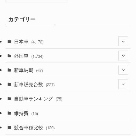
カテゴリー
日本車
(4,172)
外国車
(1,321)
(1,734)
(329)
新車納期
(274)
(67)
(525)
(188)
新車販売台数
(28)
(227)
(599)
(242)
(8)
自動車ランキング
(21)
(75)
(357)
(165)
(12)
(10)
維持費
(15)
(328)
(85)
(7)
(11)
競合車種比較
(129)
(194)
(84)
(3)