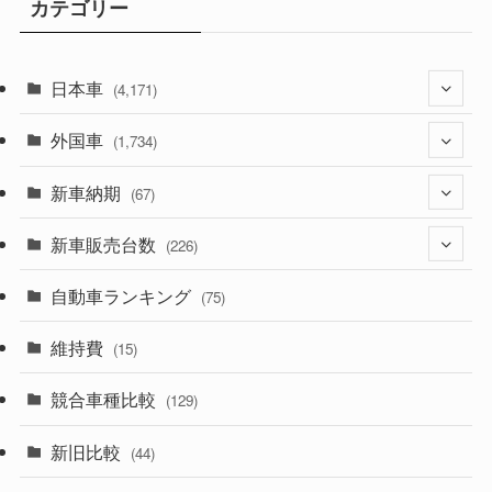
カテゴリー
日本車
(4,171)
外国車
(1,321)
(1,734)
(329)
新車納期
(274)
(67)
(525)
(188)
新車販売台数
(28)
(226)
(599)
(242)
(8)
自動車ランキング
(21)
(75)
(356)
(165)
(12)
(10)
維持費
(15)
(328)
(85)
(7)
(11)
競合車種比較
(129)
(194)
(84)
(3)
(7)
新旧比較
(44)
(230)
(14)
(3)
(5)