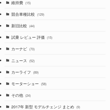
(10)
維持費
(15)
(328)
(85)
(7)
(11)
競合車種比較
(129)
(194)
(84)
(3)
(7)
新旧比較
(44)
(230)
(14)
(3)
(5)
試乗 レビュー 評価
(15)
(253)
(222)
(5)
(7)
カーナビ
(70)
(58)
(50)
(1)
(5)
ニュース
(52)
(43)
(28)
(8)
カーライフ
(27)
(6)
(89)
(1)
(9)
(26)
モーターショー
(58)
(15)
(57)
その他
(24)
(30)
(55)
2017年 新型 モデルチェンジ まとめ
(9)