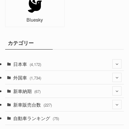
Bluesky
カテゴリー
日本車
(4,172)
外国車
(1,321)
(1,734)
(329)
新車納期
(274)
(67)
(525)
(188)
新車販売台数
(28)
(227)
(599)
(242)
(8)
自動車ランキング
(21)
(75)
(357)
(165)
(12)