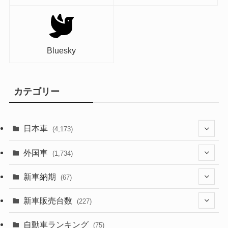
Bluesky
カテゴリー
日本車
(4,173)
(1,321)
外国車
(1,734)
(329)
(274)
新車納期
(67)
(526)
(188)
(28)
新車販売台数
(227)
(599)
(242)
(8)
(21)
自動車ランキング
(75)