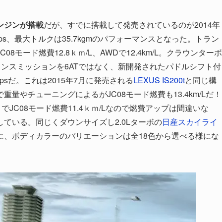
エンジンが搭載
だが、すでに搭載して発売されているのが2014年
ps、最大トルクは35.7kgmのパフォーマンスとなった。トラン
8モード燃費12.8ｋｍ/L、AWDで12.4km/L。クラウンターボ
ランスミッションを6ATではなく、新開発されたパドルシフト付
psだ。これは2015年7月に発売される
LEXUS IS200t
と同じ構
量やチューニングによるがJC08モード燃費も13.4km/Lだ！
 でJC08モード燃費11.4ｋｍ/Lなので燃費アップは間違いな
ている。同じくダウンサイズし2.0Lターボの
日産スカイライ
に、ボディカラーのバリエーションは全18色から選べる様にな