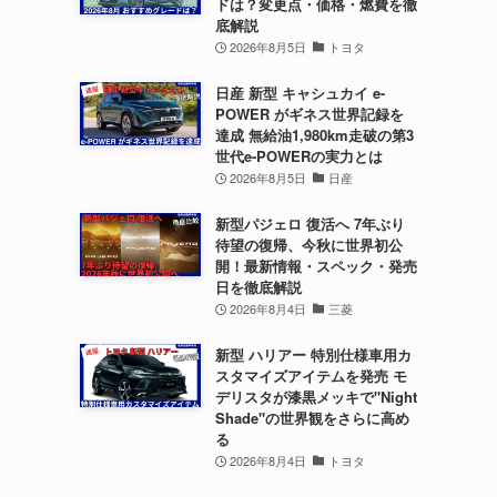
ドは？変更点・価格・燃費を徹
底解説
2026年8月5日
トヨタ
日産 新型 キャシュカイ e-
POWER がギネス世界記録を
達成 無給油1,980km走破の第3
世代e-POWERの実力とは
2026年8月5日
日産
新型パジェロ 復活へ 7年ぶり
待望の復帰、今秋に世界初公
開！最新情報・スペック・発売
日を徹底解説
2026年8月4日
三菱
新型 ハリアー 特別仕様車用カ
スタマイズアイテムを発売 モ
デリスタが漆黒メッキで"Night
Shade"の世界観をさらに高め
る
2026年8月4日
トヨタ