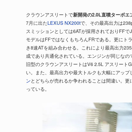
クラウンアスリートで
新開発の2.0L直噴ターボ
7月に出た
LEXUS NX200t
で、その最高出力は238
スミッションとしては6ATが採用されておりFFでJC0
モデルはFFではなくもちろんFRである。更にト
き8速ATを組み合わせる。これにより最高出力235
成であり共通化されている。エンジンが同じなので重
旧型のクラウンアスリートはV6 2.5L アスリートG
い。また、最高出力や最大トルクも大幅にアップし
ン
とどちらが売れるか争われることは間違い。更
っている。