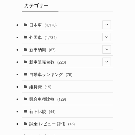
カテゴリー
ブ
日本車
(4,170)
(1,320)
外国車
(1,734)
(329)
(274)
新車納期
(67)
(525)
(188)
(28)
新車販売台数
(226)
(599)
(242)
(8)
(21)
自動車ランキング
(75)
(356)
(165)
(12)
(10)
維持費
(15)
(328)
(85)
(7)
(11)
競合車種比較
(129)
(194)
(84)
(3)
(7)
新旧比較
(44)
(230)
(14)
(3)
(5)
試乗 レビュー 評価
(15)
(253)
(222)
(5)
(7)