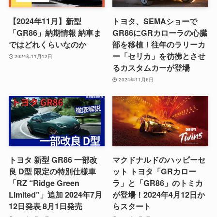
【2024年11月】新型
トヨタ、SEMAショーで
「GR86」納期情報 納車ま
GR86にGRカローラの心臓
ではどれくらいなのか
部を移植！往年のラリーカ
ー「セリカ」を彷彿とさせ
2024年11月12日
るカスタムカーが登場
2024年11月6日
トヨタ 新型 GR86 一部改
マクドナルドのハッピーセ
良 D型 限定の特別仕様車
ット トヨタ「GRカロー
「RZ “Ridge Green
ラ」と「GR86」のトミカ
Limited”」追加 2024年7月
が登場！2024年4月12日か
12日発表 8月1日発売
らスタート