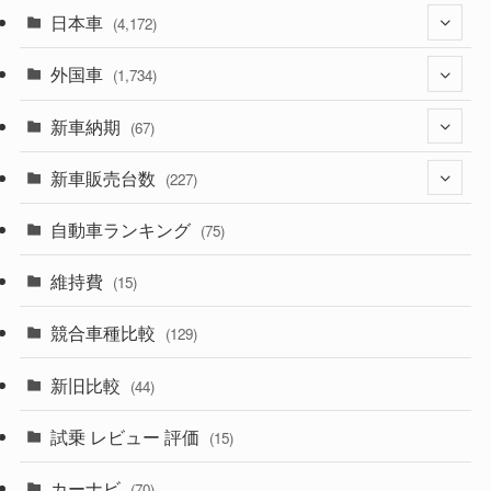
日本車
(4,172)
外国車
(1,321)
(1,734)
(329)
新車納期
(274)
(67)
(525)
(188)
新車販売台数
(28)
(227)
(599)
(242)
(8)
自動車ランキング
(21)
(75)
(357)
(165)
(12)
(10)
維持費
(15)
(328)
(85)
(7)
(11)
競合車種比較
(129)
(194)
(84)
(3)
(7)
新旧比較
(44)
(230)
(14)
(3)
(5)
試乗 レビュー 評価
(15)
(253)
(222)
(5)
(7)
カーナビ
(70)