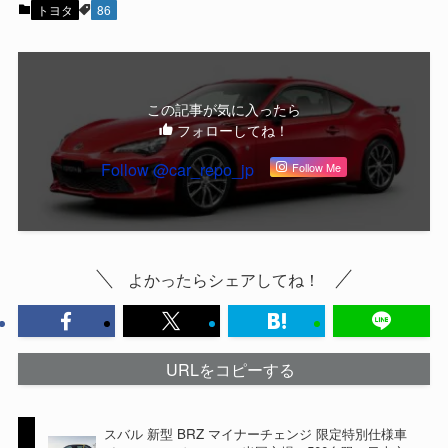
トヨタ
86
この記事が気に入ったら
フォローしてね！
Follow @car_repo_jp
Follow Me
よかったらシェアしてね！
URLをコピーする
スバル 新型 BRZ マイナーチェンジ 限定特別仕様車