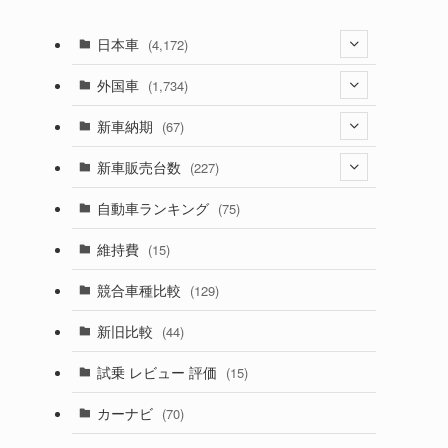
日本車
(4,172)
(1,321)
外国車
(1,734)
(329)
(274)
新車納期
(67)
(525)
(188)
(28)
新車販売台数
(227)
(599)
(242)
(8)
(21)
自動車ランキング
(75)
(357)
(165)
(12)
(10)
維持費
(15)
(328)
(85)
(7)
(11)
競合車種比較
(129)
(194)
(84)
(3)
(7)
新旧比較
(44)
(230)
(14)
(3)
(5)
試乗 レビュー 評価
(15)
(253)
(222)
(5)
(7)
カーナビ
(70)
(58)
(50)
(1)
(5)