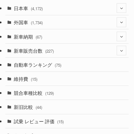
日本車
(4,172)
外国車
(1,321)
(1,734)
(329)
新車納期
(274)
(67)
(525)
(188)
新車販売台数
(28)
(227)
(599)
(242)
(8)
自動車ランキング
(21)
(75)
(357)
(165)
(12)
(10)
維持費
(15)
(328)
(85)
(7)
(11)
競合車種比較
(129)
(194)
(84)
(3)
(7)
新旧比較
(44)
(230)
(14)
(3)
(5)
試乗 レビュー 評価
(15)
(253)
(222)
(5)
(7)