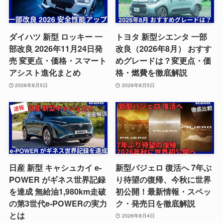
ダイハツ 新型 ロッキー 一
トヨタ 新型シエンタ 一部
部改良 2026年11月24日発
改良（2026年8月） おすす
売 変更点・価格・スマート
めグレードは？変更点・価
アシスト進化まとめ
格・燃費を徹底解説
2026年8月5日
2026年8月5日
日産 新型 キャシュカイ e-
新型パジェロ 復活へ 7年ぶ
POWER がギネス世界記録
り待望の復帰、今秋に世界
を達成 無給油1,980km走破
初公開！最新情報・スペッ
の第3世代e-POWERの実力
ク・発売日を徹底解説
とは
2026年8月4日