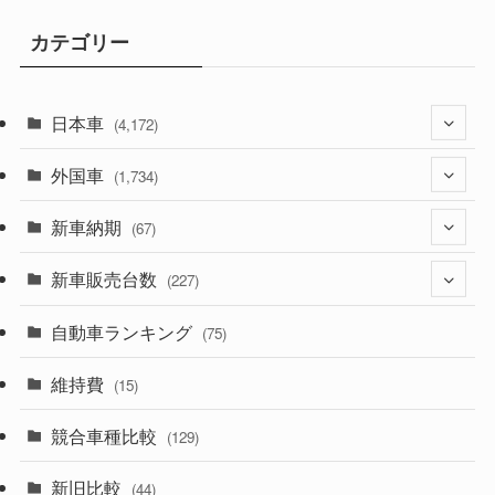
カテゴリー
日本車
(4,172)
外国車
(1,321)
(1,734)
(329)
新車納期
(274)
(67)
(525)
(188)
新車販売台数
(28)
(227)
(599)
(242)
(8)
自動車ランキング
(21)
(75)
(357)
(165)
(12)
(10)
維持費
(15)
(328)
(85)
(7)
(11)
競合車種比較
(129)
(194)
(84)
(3)
(7)
新旧比較
(44)