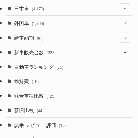
日本車
(4,176)
外国車
(1,322)
(1,734)
(330)
新車納期
(274)
(67)
(526)
(188)
新車販売台数
(28)
(227)
(600)
(242)
(8)
自動車ランキング
(21)
(75)
(357)
(165)
(12)
(10)
維持費
(15)
(328)
(85)
(7)
(11)
競合車種比較
(129)
(194)
(84)
(3)
(7)
新旧比較
(44)
(230)
(14)
(3)
(5)
試乗 レビュー 評価
(15)
(253)
(222)
(5)
(7)