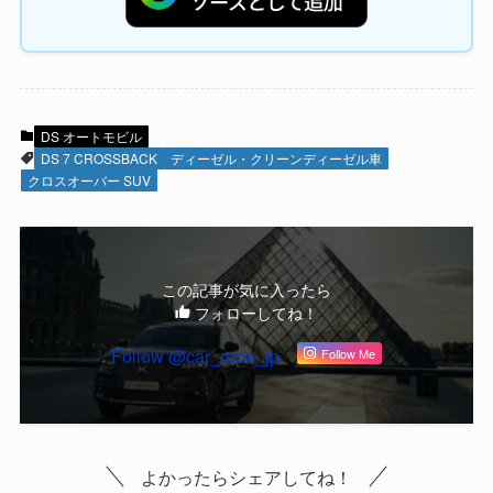
DS オートモビル
DS 7 CROSSBACK
ディーゼル・クリーンディーゼル車
クロスオーバー SUV
この記事が気に入ったら
フォローしてね！
Follow @car_repo_jp
Follow Me
よかったらシェアしてね！