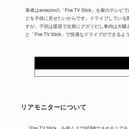
筆者はamazonの「Fire TV Stick」を家の
どを子供に見せたいからです。ドライブしている
すが、子供は退屈で次第にグズリだし車内は大騒
と「Fire TV Stick」で快適なドライブができ
リアモニターについて
「Fire TV Stick」を使う上でHDMIでさせ