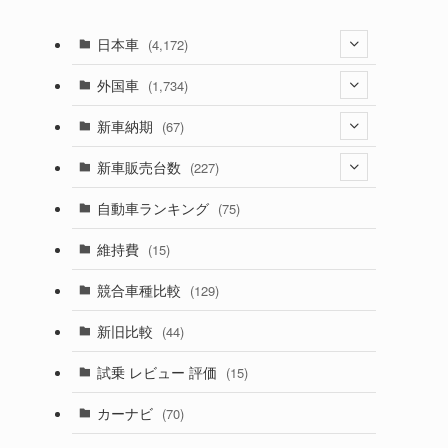
日本車
(4,172)
(1,321)
外国車
(1,734)
(329)
(274)
新車納期
(67)
(525)
(188)
(28)
新車販売台数
(227)
(599)
(242)
(8)
(21)
自動車ランキング
(75)
(357)
(165)
(12)
(10)
維持費
(15)
(328)
(85)
(7)
(11)
競合車種比較
(129)
(194)
(84)
(3)
(7)
新旧比較
(44)
(230)
(14)
(3)
(5)
試乗 レビュー 評価
(15)
(253)
(222)
(5)
(7)
カーナビ
(70)
(58)
(50)
(1)
(5)