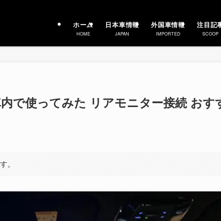
ホーム
日本車情報
外国車情報
注目記
HOME
JAPAN
IMPORTED
SCOOP
ick を車内で使ってみた リアモニター接続 おす
ます。