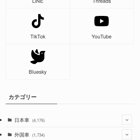
LINE
Threads
TikTok
YouTube
Bluesky
カテゴリー
日本車
(4,176)
外国車
(1,322)
(1,734)