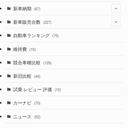
(330)
新車納期
(274)
(67)
(526)
(188)
新車販売台数
(28)
(227)
(600)
(242)
(8)
自動車ランキング
(21)
(75)
(357)
(165)
(12)
(10)
維持費
(15)
(328)
(85)
(7)
(11)
競合車種比較
(129)
(194)
(84)
(3)
(7)
新旧比較
(44)
(230)
(14)
(3)
(5)
試乗 レビュー 評価
(15)
(253)
(222)
(5)
(7)
カーナビ
(70)
(58)
(50)
(1)
(5)
ニュース
(52)
(43)
(28)
(8)