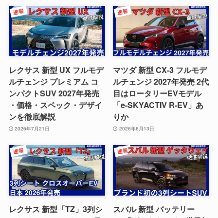
レクサス 新型 UX フルモデ
マツダ 新型 CX-3 フルモデ
ルチェンジ プレミアム コ
ルチェンジ 2027年発売 2代
ンパクトSUV 2027年発売
目はロータリーEVモデル
・価格・スペック・デザイ
「e-SKYACTIV R-EV」あ
ンを徹底解説
りか
2026年7月21日
2026年6月13日
レクサス 新型「TZ」3列シ
スバル 新型 バッテリー