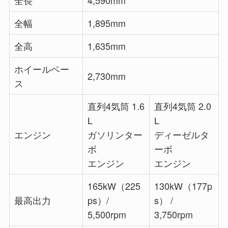
全長
4,590mm
全幅
1,895mm
全高
1,635mm
ホイールベー
2,730mm
ス
直列4気筒 1.6
直列4気筒 2.0
L
L
エンジン
ガソリンター
ディーゼルタ
ボ
ーボ
エンジン
エンジン
165kW（225
130kW（177p
最高出力
ps）/
s） /
5,500rpm
3,750rpm