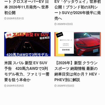
ート クロスオーバーEV 日
EV「ゲッタウェイ」世界初
本 2026年11月発売へ 世界
公開！ブランド初の3列シ
初公開
ートSUVが2026年後半に発
売へ
2026年5月31日
2026年4月3日
米国 スバル 新型 EV SUV
【2026年】新型 クラウン
予告 420馬力AWDで3列
スポーツ 納期情報 最新の
モデル有力、ファミリー需
納車目安は何か月？ HEV・
要を狙う本命か
PHEV別に解説
2026年3月25日
2026年3月22日