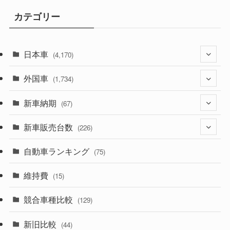
カテゴリー
日本車
(4,170)
外国車
(1,320)
(1,734)
(329)
新車納期
(274)
(67)
(525)
(188)
新車販売台数
(28)
(226)
(599)
(242)
(8)
自動車ランキング
(21)
(75)
(356)
(165)
(12)
(10)
維持費
(15)
(328)
(85)
(7)
(11)
競合車種比較
(129)
(194)
(84)
(3)
(7)
新旧比較
(44)