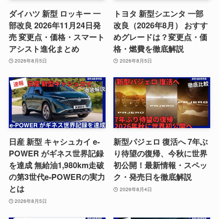
ダイハツ 新型 ロッキー 一
トヨタ 新型シエンタ 一部
部改良 2026年11月24日発
改良（2026年8月） おすす
売 変更点・価格・スマート
めグレードは？変更点・価
アシスト進化まとめ
格・燃費を徹底解説
2026年8月5日
2026年8月5日
日産 新型 キャシュカイ e-
新型パジェロ 復活へ 7年ぶ
POWER がギネス世界記録
り待望の復帰、今秋に世界
を達成 無給油1,980km走破
初公開！最新情報・スペッ
の第3世代e-POWERの実力
ク・発売日を徹底解説
とは
2026年8月4日
2026年8月5日