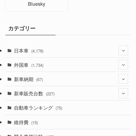
Bluesky
カテゴリー
日本車
(4,178)
外国車
(1,323)
(1,734)
(330)
新車納期
(274)
(67)
(526)
(188)
新車販売台数
(28)
(227)
(600)
(242)
(8)
自動車ランキング
(21)
(75)
(357)
(165)
(12)
(10)
維持費
(15)
(329)
(85)
(7)
(11)