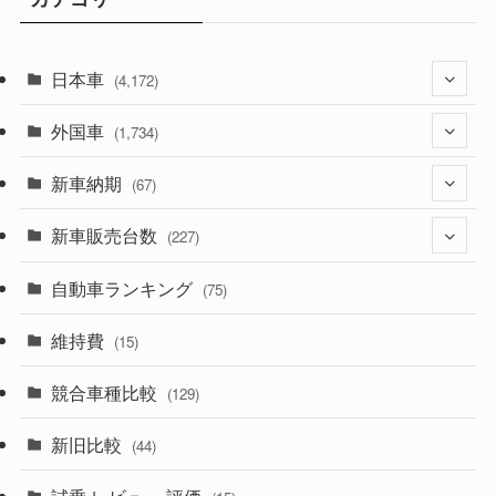
日本車
(4,172)
外国車
(1,321)
(1,734)
(329)
新車納期
(274)
(67)
(525)
(188)
新車販売台数
(28)
(227)
(599)
(242)
(8)
自動車ランキング
(21)
(75)
(357)
(165)
(12)
(10)
維持費
(15)
(328)
(85)
(7)
(11)
競合車種比較
(129)
(194)
(84)
(3)
(7)
新旧比較
(44)
(230)
(14)
(3)
(5)