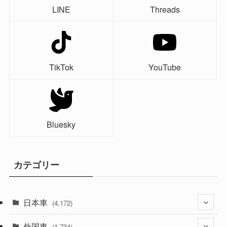
LINE
Threads
TikTok
YouTube
Bluesky
カテゴリー
日本車
(4,172)
外国車
(1,321)
(1,734)