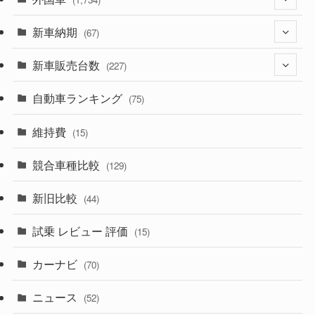
(329)
新車納期
(274)
(67)
(525)
(188)
新車販売台数
(28)
(227)
(599)
(242)
(8)
自動車ランキング
(21)
(75)
(357)
(165)
(12)
(10)
維持費
(15)
(328)
(85)
(7)
(11)
競合車種比較
(129)
(194)
(84)
(3)
(7)
新旧比較
(44)
(230)
(14)
(3)
(5)
試乗 レビュー 評価
(15)
(253)
(222)
(5)
(7)
カーナビ
(70)
(58)
(50)
(1)
(5)
ニュース
(52)
(43)
(28)
(8)