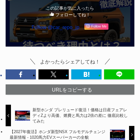
この記事が気に入ったら
フォローしてね！
Follow @car_repo_jp
Follow Me
よかったらシェアしてね！
URLをコピーする
新型ホンダ プレリュード復活！価格は日産フェアレ
ディZより高価、燃費と馬力は2倍の差に 徹底比較し
てみた
【2027年復活】ホンダ新型NSX フルモデルチェンジ
最新情報 - 1020馬力EVスーパーカーの全貌