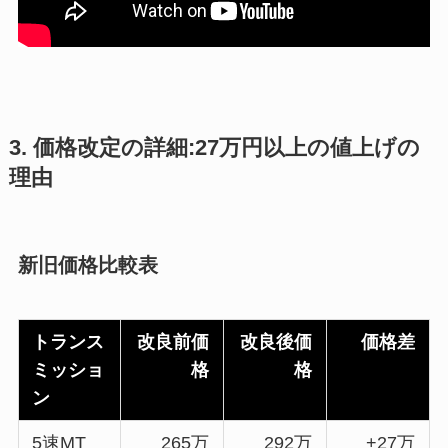
3. 価格改定の詳細:27万円以上の値上げの
理由
新旧価格比較表
トランス
改良前価
改良後価
価格差
ミッショ
格
格
ン
5速MT
265万
292万
+27万