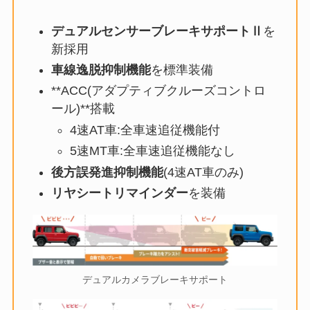
デュアルセンサーブレーキサポートⅡ
を
新採用
車線逸脱抑制機能
を標準装備
**ACC(アダプティブクルーズコントロ
ール)**搭載
4速AT車:全車速追従機能付
5速MT車:全車速追従機能なし
後方誤発進抑制機能
(4速AT車のみ)
リヤシートリマインダー
を装備
デュアルカメラブレーキサポート