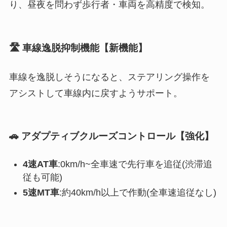
り、昼夜を問わず歩行者・車両を高精度で検知。
🛣️ 車線逸脱抑制機能【新機能】
車線を逸脱しそうになると、ステアリング操作を
アシストして車線内に戻すようサポート。
🚗 アダプティブクルーズコントロール【強化】
4速AT車
:0km/h~全車速で先行車を追従(渋滞追
従も可能)
5速MT車
:約40km/h以上で作動(全車速追従なし)