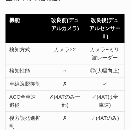
機能
改良前(デュ
改良後(デュ
アルカメラ)
アルセンサー
Ⅱ)
検知方式
カメラ×2
カメラ+ミリ
波レーダー
検知性能
○
◎(大幅向上)
車線逸脱抑制
✗
✓
ACC全車速
✗(4ATのみ一
✓(4ATは全
追従
部)
車速)
後方誤発進抑
✗
✓(4ATのみ)
制