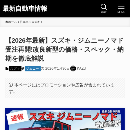
最新自動車情報
検索
MENU
ホーム
日本車
スズキ
【2026年最新】スズキ・ジムニーノマド
受注再開!改良新型の価格・スペック・納
期を徹底解説
2026年1月30日
KAZU
スズキ
ジムニー
本ページにはプロモーションや広告が含まれていま
す。