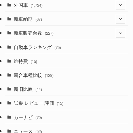
外国車
(1,321)
(1,734)
(329)
新車納期
(274)
(67)
(525)
(188)
新車販売台数
(28)
(227)
(599)
(242)
(8)
自動車ランキング
(21)
(75)
(357)
(165)
(12)
(10)
維持費
(15)
(328)
(85)
(7)
(11)
競合車種比較
(129)
(194)
(84)
(3)
(7)
新旧比較
(44)
(230)
(14)
(3)
(5)
試乗 レビュー 評価
(15)
(253)
(222)
(5)
(7)
カーナビ
(70)
(58)
(50)
(1)
(5)
ニュース
(52)
(43)
(28)