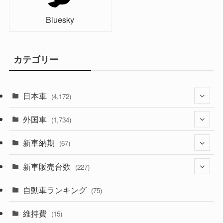
Bluesky
カテゴリー
日本車
(4,172)
外国車
(1,321)
(1,734)
(329)
新車納期
(274)
(67)
(525)
(188)
新車販売台数
(28)
(227)
(599)
(242)
(8)
自動車ランキング
(21)
(75)
(357)
(165)
(12)
(10)
維持費
(15)