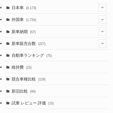
日本車
(4,173)
(1,321)
外国車
(1,734)
(329)
(274)
新車納期
(67)
(526)
(188)
(28)
新車販売台数
(227)
(599)
(242)
(8)
(21)
自動車ランキング
(75)
(357)
(165)
(12)
(10)
維持費
(15)
(328)
(85)
(7)
(11)
競合車種比較
(129)
(194)
(84)
(3)
(7)
新旧比較
(44)
(230)
(14)
(3)
(5)
試乗 レビュー 評価
(15)
(253)
(222)
(5)
(7)