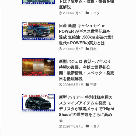
ドは？変更点・価格・燃費を徹
底解説
2026年8月5日
トヨタ
日産 新型 キャシュカイ e-
POWER がギネス世界記録を
達成 無給油1,980km走破の第3
世代e-POWERの実力とは
2026年8月5日
日産
新型パジェロ 復活へ 7年ぶり
待望の復帰、今秋に世界初公
開！最新情報・スペック・発売
日を徹底解説
2026年8月4日
三菱
新型 ハリアー 特別仕様車用カ
スタマイズアイテムを発売 モ
デリスタが漆黒メッキで"Night
Shade"の世界観をさらに高め
る
2026年8月4日
トヨタ