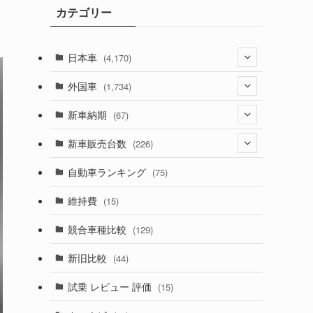
カテゴリー
ブ
日本車
(4,170)
(1,320)
外国車
(1,734)
(329)
(274)
新車納期
(67)
(525)
(188)
(28)
新車販売台数
(226)
(599)
(242)
(8)
(21)
自動車ランキング
(75)
(356)
(165)
(12)
(10)
維持費
(15)
(328)
(85)
(7)
(11)
競合車種比較
(129)
(194)
(84)
(3)
(7)
新旧比較
(44)
(230)
(14)
(3)
(5)
試乗 レビュー 評価
(15)
(253)
(222)
(5)
(7)