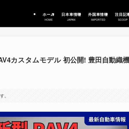
ホーム
日本車情報
外国車情報
注目記
HOME
JAPAN
IMPORTED
SCOOP
AV4カスタムモデル 初公開! 豊田自動織
ます。