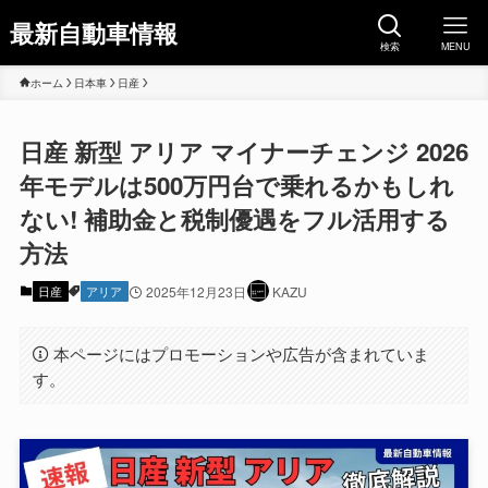
最新自動車情報
検索
MENU
ホーム
日本車
日産
日産 新型 アリア マイナーチェンジ 2026
年モデルは500万円台で乗れるかもしれ
ない! 補助金と税制優遇をフル活用する
方法
日産
アリア
2025年12月23日
KAZU
本ページにはプロモーションや広告が含まれていま
す。