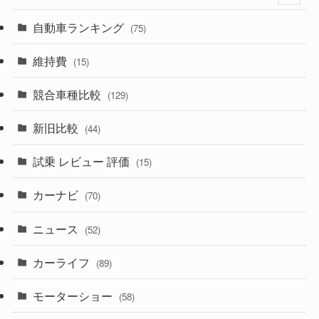
(599)
(242)
(8)
自動車ランキング
(21)
(75)
(357)
(165)
(12)
(10)
維持費
(15)
(328)
(85)
(7)
(11)
競合車種比較
(129)
(194)
(84)
(3)
(7)
新旧比較
(44)
(230)
(14)
(3)
(5)
試乗 レビュー 評価
(15)
(253)
(222)
(5)
(7)
カーナビ
(70)
(58)
(50)
(1)
(5)
ニュース
(52)
(43)
(28)
(8)
カーライフ
(27)
(6)
(89)
(1)
(9)
(26)
モーターショー
(58)