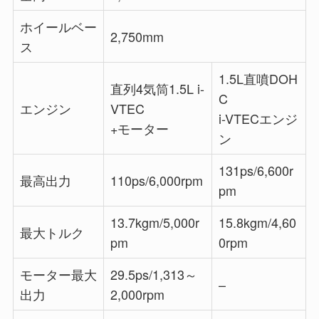
ホイールベー
2,750mm
ス
1.5L直噴DOH
直列4気筒1.5L i-
C
エンジン
VTEC
i-VTECエンジ
+モーター
ン
131ps/6,600r
最高出力
110ps/6,000rpm
pm
13.7kgm/5,000r
15.8kgm/4,60
最大トルク
pm
0rpm
モーター最大
29.5ps/1,313～
–
出力
2,000rpm