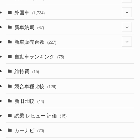
外国車
(1,321)
(1,734)
(329)
新車納期
(274)
(67)
(526)
(188)
新車販売台数
(28)
(227)
(600)
(242)
(8)
自動車ランキング
(21)
(75)
(357)
(165)
(12)
(10)
維持費
(15)
(328)
(85)
(7)
(11)
競合車種比較
(129)
(194)
(84)
(3)
(7)
新旧比較
(44)
(230)
(14)
(3)
(5)
試乗 レビュー 評価
(15)
(253)
(222)
(5)
(7)
カーナビ
(70)
(58)
(50)
(1)
(5)