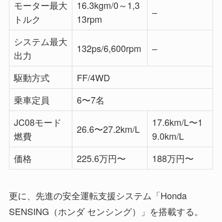
モーター最大
16.3kgm/0～1,3
–
トルク
13rpm
システム最大
132ps/6,600rpm
–
出力
駆動方式
FF/4WD
乗車定員
6〜7名
JC08モード
17.6km/L〜1
26.6〜27.2km/L
燃費
9.0km/L
価格
225.6万円〜
188万円〜
更に、先進の安全運転支援システム「Honda
SENSING（ホンダ センシング）」を搭載する。