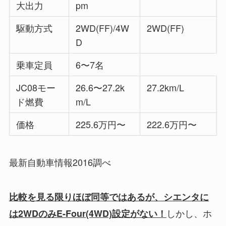
大出力
pm
駆動方式
2WD(FF)/4W
2WD(FF)
D
乗車定員
6〜7名
JC08モー
26.6〜27.2k
27.2km/L
ド燃費
m/L
価格
225.6万円〜
222.6万円〜
最新自動車情報2016調べ
比較を見る限りほぼ同等ではあるが、シエンタに
しかし、ホ
は2WDのみE-Four(4WD)設定がない！