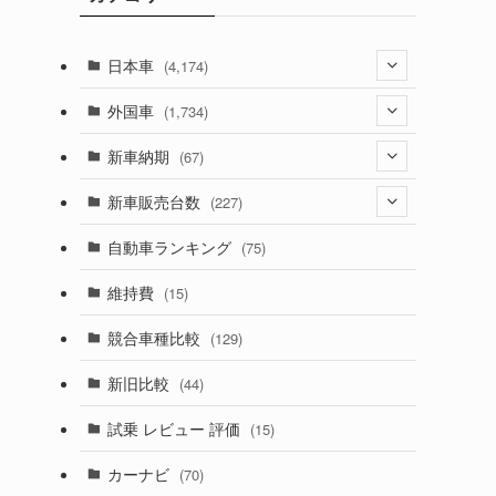
日本車
(4,174)
(1,321)
外国車
(1,734)
(329)
(274)
新車納期
(67)
(526)
(188)
(28)
新車販売台数
(227)
(600)
(242)
(8)
(21)
自動車ランキング
(75)
(357)
(165)
(12)
(10)
維持費
(15)
(328)
(85)
(7)
(11)
競合車種比較
(129)
(194)
(84)
(3)
(7)
新旧比較
(44)
(230)
(14)
(3)
(5)
試乗 レビュー 評価
(15)
(253)
(222)
(5)
(7)
カーナビ
(70)
(58)
(50)
(1)