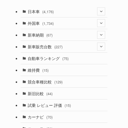
日本車
(4,176)
(1,322)
外国車
(1,734)
(330)
(274)
新車納期
(67)
(526)
(188)
(28)
新車販売台数
(227)
(600)
(242)
(8)
(21)
自動車ランキング
(75)
(357)
(165)
(12)
(10)
維持費
(15)
(328)
(85)
(7)
(11)
競合車種比較
(129)
(194)
(84)
(3)
(7)
新旧比較
(44)
(230)
(14)
(3)
(5)
試乗 レビュー 評価
(15)
(253)
(222)
(5)
(7)
カーナビ
(70)
(58)
(50)
(1)
(5)