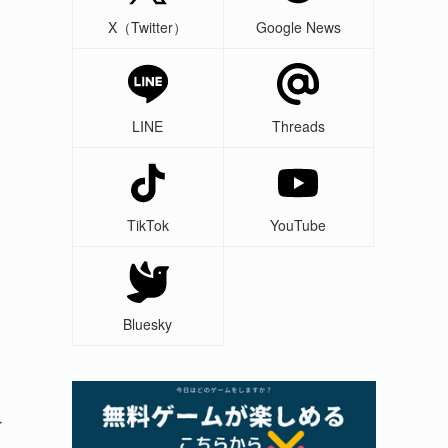
X（Twitter）
Google News
LINE
Threads
TikTok
YouTube
Bluesky
ン