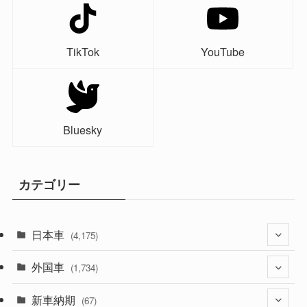
TikTok
YouTube
Bluesky
カテゴリー
日本車
(4,175)
外国車
(1,321)
(1,734)
(330)
新車納期
(274)
(67)