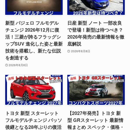
新型 パジェロ フルモデル
日産 新型 ノート 一部改良
チェンジ 2026年12月に復
で登場！新型は待つべき？
活！三菱が誇るフラッグシ
2026年発売の最新情報を徹
ップSUV 進化した姿と最新
底解説
技術を搭載し、新たな伝説
2026年8月8日
を創造する
2026年8月8日
トヨタ 新型 スターレット
【2027年発売】トヨタ 新
フルモデルチェンジ パッソ
型 GRスターレット 最新情
後継となる28年ぶりの復活
報まとめ スペック・価格・