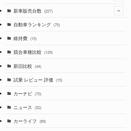
(526)
(188)
新車販売台数
(28)
(227)
(600)
(242)
(8)
自動車ランキング
(21)
(75)
(357)
(165)
(12)
(10)
維持費
(15)
(328)
(85)
(7)
(11)
競合車種比較
(129)
(194)
(84)
(3)
(7)
新旧比較
(44)
(230)
(14)
(3)
(5)
試乗 レビュー 評価
(15)
(253)
(222)
(5)
(7)
カーナビ
(70)
(58)
(50)
(1)
(5)
ニュース
(52)
(43)
(28)
(8)
カーライフ
(27)
(6)
(89)
(1)