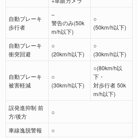
+単眼カメラ
–
自動ブレーキ
○
警告のみ(50k
歩行者
(50km/h以下)
m/h以下)
自動ブレーキ
○
○
衝突回避
(20km/h以下)
(30km/h以下)
○(80km/h以
自動ブレーキ
○
下・
被害軽減
(30km/h以下)
対歩行者 50k
m/h以下)
誤発進抑制 前
○
方/後方
車線逸脱警報
○