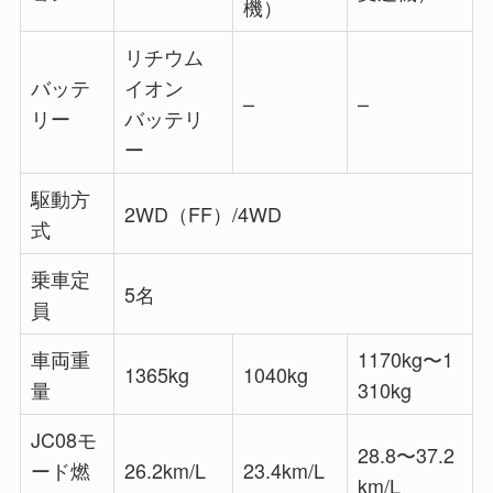
機）
リチウム
バッテ
イオン
–
–
リー
バッテリ
ー
駆動方
2WD（FF）/4WD
式
乗車定
5名
員
車両重
1170kg〜1
1365kg
1040kg
量
310kg
JC08モ
28.8〜37.2
ード燃
26.2km/L
23.4km/L
km/L