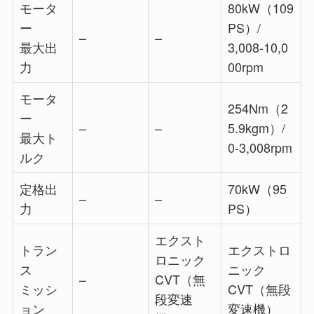
モータ
80kW（109
ー
PS）/
–
–
最大出
3,008-10,0
力
00rpm
モータ
254Nm（2
ー
–
–
5.9kgm）/
最大ト
0-3,008rpm
ルク
定格出
70kW（95
–
–
力
PS）
エクスト
トラン
エクストロ
ロニック
ス
ニック
–
CVT（無
ミッシ
CVT（無段
段変速
ョン
変速機）