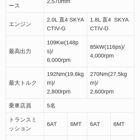
2,570mm
ース
2.0L 直4 SKYA
1.8L 直4 SKYA
エンジン
CTIV-G
CTIV-D
109Kw(148p
85kW(116ps)/
最高出力
s)/
4,000rpm
6,000rpm
192Nm(19.6kg
270Nm(27.5kg
最大トルク
m)/
m)/
2,800rpm
2,600rpm
乗車店員
5名
トランスミ
6AT
6MT
6AT
6MT
ッション