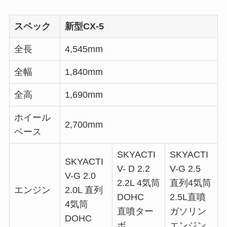
スペック
新型CX-5
全長
4,545mm
全幅
1,840mm
全高
1,690mm
ホイール
2,700mm
ベース
SKYACTI
SKYACTI
SKYACTI
V- D 2.2
V-G 2.5
V-G 2.0
2.2L 4気筒
直列4気筒
エンジン
2.0L 直列
DOHC
2.5L直噴
4気筒
直噴ター
ガソリン
DOHC
ボ
エンジン