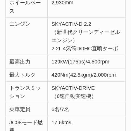
ホイールベー
2,930mm
ス
エンジン
SKYACTIV-D 2.2
（新世代クリーンディーゼル
エンジン）
2.2L 4気筒DOHC直噴ターボ
最高出力
129kW(175ps)/4,500rpm
最大トルク
420Nm(42.8kgm)/2,000rpm
トランスミッ
SKYACTIV-DRIVE
ション
（6速自動変速機）
乗車定員
6名/7名
JC08モード燃
17.6km/L
費