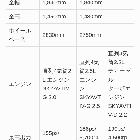
全幅
1,840mm
1,840mm
全高
1,450mm
1,480mm
ホイール
2830mm
2750mm
ベース
直列4気
直列4気
筒2.2L
直列4気筒2
筒2.5L
ディーゼ
L エンジン
エンジ
ル
エンジン
SKYAVTIV-
ン
ターボエ
G 2.0
SKYAVT
ンジン
IV-G 2.5
SKYAVTI
V-D 2.2
188ps/
190ps/
155ps/
最高出力
5,700rp
4,500rp