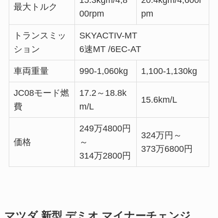
15.3kgm/4,8
20.4kgm/4,600r
最大トルク
00rpm
pm
トランスミッ
SKYACTIV-MT
ション
6速MT /6EC-AT
車両重量
990-1,060kg
1,100-1,130kg
JC08モード燃
17.2～18.8k
15.6km/L
費
m/L
249万4800円
324万円～
価格
～
373万6800円
314万2800円
マツダ 新型 デミオ マイナーチェンジ