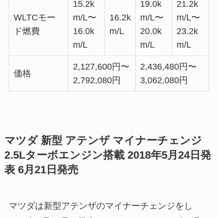
15.2k
19.0k
21.2k
WLTCモー
m/L〜
16.2k
m/L〜
m/L〜
ド燃費
16.0k
m/L
20.0k
23.2k
m/L
m/L
m/L
2,127,600円〜
2,436,480円〜
価格
2,792,080円
3,062,080円
マツダ 新型 アテンザ マイナーチェンジ
2.5Lターボエンジン搭載 2018年5月24日発
表 6月21日発売
マツダは新型アテンザのマイナーチェンジをし