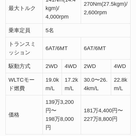
270Nm(27.5kgm)/
最大トルク
kgm)/
2,600rpm
4,000rpm
乗車定員
5名
トランスミ
6AT/6MT
6AT/6MT
ッション
駆動方式
2WD
4WD
2WD
4WD
WLTCモー
19.0k
17.2k
30.0〜26.
22.8k
ド燃費
m/L
m/L
4km/L
m/L
139万3,200
円〜
181万4,400円〜
価格
198万8,000
227万8,800円
円