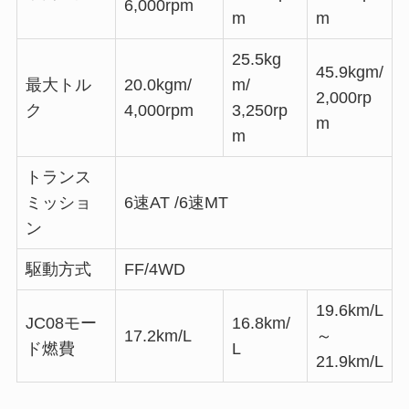
6,000rpm
m
m
25.5kg
45.9kgm/
最大トル
20.0kgm/
m/
2,000rp
ク
4,000rpm
3,250rp
m
m
トランス
ミッショ
6速AT /6速MT
ン
駆動方式
FF/4WD
19.6km/L
JC08モー
16.8km/
17.2km/L
～
ド燃費
L
21.9km/L