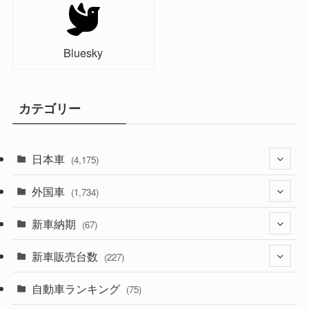
Bluesky
カテゴリー
日本車
(4,175)
外国車
(1,321)
(1,734)
(330)
新車納期
(274)
(67)
(526)
(188)
新車販売台数
(28)
(227)
(600)
(242)
(8)
自動車ランキング
(21)
(75)
(357)