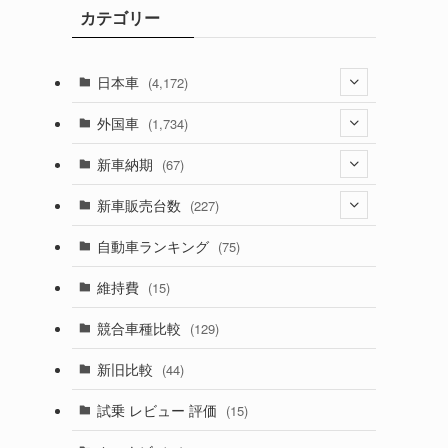
カテゴリー
ブ
日本車
(4,172)
ン
(1,321)
外国車
(1,734)
(329)
(274)
新車納期
(67)
(525)
(188)
(28)
新車販売台数
(227)
(599)
(242)
(8)
(21)
自動車ランキング
(75)
(357)
(165)
(12)
(10)
維持費
(15)
(328)
(85)
(7)
(11)
競合車種比較
(129)
(194)
(84)
(3)
(7)
新旧比較
(44)
(230)
(14)
(3)
(5)
試乗 レビュー 評価
(15)
(253)
(222)
(5)
(7)