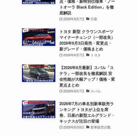
点・価格・新特別仕様車「ノー
トオーラ Black Edition」を徹
底解説
2026年8月7日
日産
トヨタ 新型 クラウンスポーツ
マイナーチェンジ（一部改良）
2026年9月3日発売・変更点・
新グレード・価格まとめ
2026年8月7日
トヨタ
【2026年8月最新】スバル「ス
テラ」一部改良を徹底解説 安
全性能が大幅アップ！価格・変
更点まとめ
2026年8月7日
スバル
2026年7月の車名別新車販売ラ
ンキング トヨタが上位を席
巻、日産の新型エルグランド・
キックスが注目の登場
2026年8月6日
新車販売台数