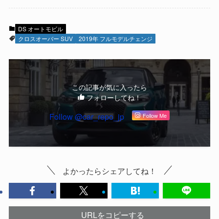
DS オートモビル
クロスオーバー SUV
2019年 フルモデルチェンジ
この記事が気に入ったら
フォローしてね！
Follow @car_repo_jp
Follow Me
よかったらシェアしてね！
URLをコピーする