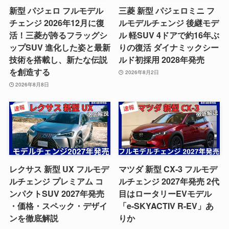
新型 パジェロ フルモデル
三菱 新型 パジェロミニ フ
チェンジ 2026年12月に復
ルモデルチェンジ 後継モデ
活！三菱が誇るフラッグシ
ル 軽SUV 4ドアで約16年ぶ
ップSUV 進化した姿と最新
りの復活 ダイナミックシー
技術を搭載し、新たな伝説
ルド初採用 2028年発売
を創造する
2026年8月2日
2026年8月8日
レクサス 新型 UX フルモデ
マツダ 新型 CX-3 フルモデ
ルチェンジ プレミアム コ
ルチェンジ 2027年発売 2代
ンパクトSUV 2027年発売
目はロータリーEVモデル
・価格・スペック・デザイ
「e-SKYACTIV R-EV」あ
ンを徹底解説
りか