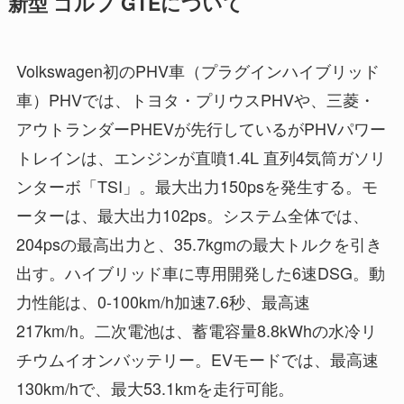
新型 ゴルフ GTEについて
Volkswagen初のPHV車（プラグインハイブリッド
車）PHVでは、トヨタ・プリウスPHVや、三菱・
アウトランダーPHEVが先行しているがPHVパワー
トレインは、エンジンが直噴1.4L 直列4気筒ガソリ
ンターボ「TSI」。最大出力150psを発生する。モ
ーターは、最大出力102ps。システム全体では、
204psの最高出力と、35.7kgmの最大トルクを引き
出す。ハイブリッド車に専用開発した6速DSG。動
力性能は、0-100km/h加速7.6秒、最高速
217km/h。二次電池は、蓄電容量8.8kWhの水冷リ
チウムイオンバッテリー。EVモードでは、最高速
130km/hで、最大53.1kmを走行可能。