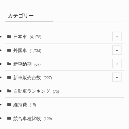
カテゴリー
日本車
(4,172)
外国車
(1,321)
(1,734)
(329)
新車納期
(274)
(67)
(525)
(188)
新車販売台数
(28)
(227)
(599)
(242)
(8)
自動車ランキング
(21)
(75)
(357)
(165)
(12)
(10)
維持費
(15)
(328)
(85)
(7)
(11)
競合車種比較
(129)
(194)
(84)
(3)
(7)