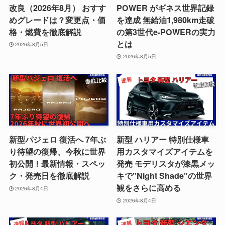
改良（2026年8月） おすす
POWER がギネス世界記録
めグレードは？変更点・価
を達成 無給油1,980km走破
格・燃費を徹底解説
の第3世代e-POWERの実力
とは
2026年8月5日
2026年8月5日
新型パジェロ 復活へ 7年ぶ
新型 ハリアー 特別仕様車
り待望の復帰、今秋に世界
用カスタマイズアイテムを
初公開！最新情報・スペッ
発売 モデリスタが漆黒メッ
ク・発売日を徹底解説
キで"Night Shade"の世界
観をさらに高める
2026年8月4日
2026年8月4日