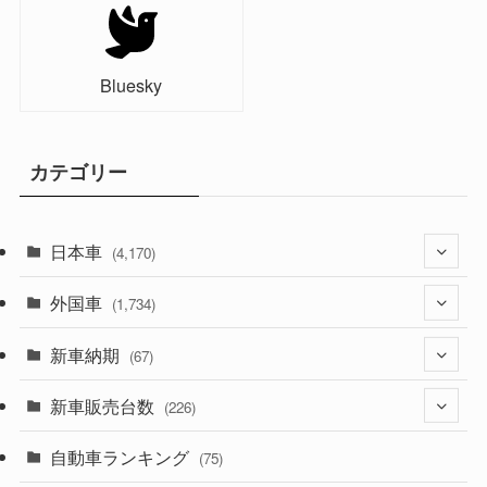
Bluesky
カテゴリー
日本車
(4,170)
外国車
(1,320)
(1,734)
(329)
新車納期
(274)
(67)
(525)
(188)
新車販売台数
(28)
(226)
(599)
(242)
(8)
自動車ランキング
(21)
(75)
(356)