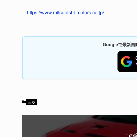
https://www.mitsubishi-motors.co.jp/
Googleで最
三菱
この