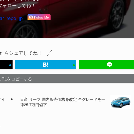
フォローしてね！
ar_repo_jp
Follow Me
たらシェアしてね！
URLをコピーする
グイ
日産 リーフ 国内販売価格を改定 全グレードを一
律25.7万円値下
い