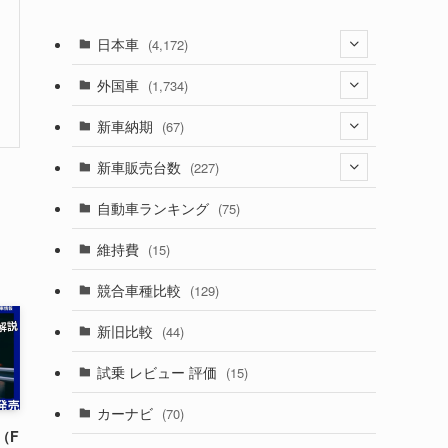
日本車
(4,172)
(1,321)
外国車
(1,734)
(329)
(274)
新車納期
(67)
(525)
(188)
(28)
新車販売台数
(227)
(599)
(242)
(8)
(21)
自動車ランキング
(75)
(357)
(165)
(12)
(10)
維持費
(15)
(328)
(85)
(7)
(11)
競合車種比較
(129)
(194)
(84)
(3)
(7)
新旧比較
(44)
(230)
(14)
(3)
(5)
試乗 レビュー 評価
(15)
(253)
(222)
(5)
(7)
カーナビ
(70)
(58)
(50)
(1)
(5)
（F