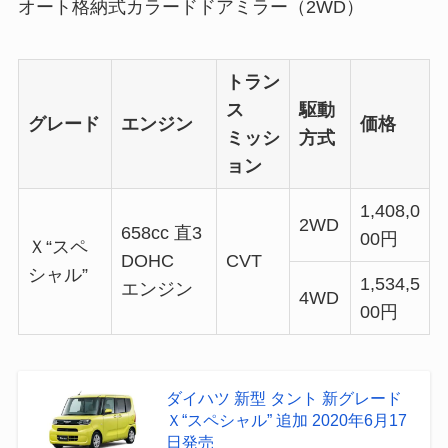
オート格納式カラードドアミラー（2WD）
トラン
ス
駆動
グレード
エンジン
価格
ミッシ
方式
ョン
1,408,0
2WD
658cc 直3
00円
Ｘ“スペ
DOHC
CVT
シャル”
1,534,5
エンジン
4WD
00円
ダイハツ 新型 タント 新グレード
Ｘ“スペシャル” 追加 2020年6月17
日発売