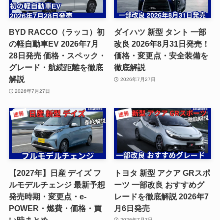
BYD RACCO（ラッコ）初
ダイハツ 新型 タント 一部
の軽自動車EV 2026年7月
改良 2026年8月31日発売！
28日発売 価格・スペック・
価格・変更点・安全装備を
グレード・航続距離を徹底
徹底解説
解説
2026年7月27日
2026年7月27日
【2027年】日産 デイズ フ
トヨタ 新型 アクア GRスポ
ルモデルチェンジ 最新予想
ーツ 一部改良 おすすめグ
発売時期・変更点・e-
レードを徹底解説 2026年7
POWER・燃費・価格・買
月6日発売
い時まとめ
2026年7月7日