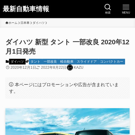
最新自動車情報
検索
MENU
ホーム
日本車
ダイハツ
ダイハツ 新型 タント 一部改良 2020年12
月1日発売
ダイハツ
タント
一部改良
軽自動車
スライドドア
コンパクトカー
2020年12月1日
2022年8月22日
KAZU
本ページにはプロモーションや広告が含まれていま
す。