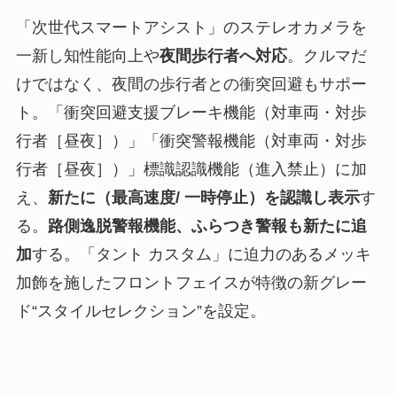
「次世代スマートアシスト」のステレオカメラを
一新し知性能向上や
夜間歩行者へ対応
。クルマだ
けではなく、夜間の歩行者との衝突回避もサポー
ト。「衝突回避支援ブレーキ機能（対車両・対歩
行者［昼夜］）」「衝突警報機能（対車両・対歩
行者［昼夜］）」標識認識機能（進入禁止）に加
え、
新たに（最高速度/ 一時停止）を認識し表示
す
る。
路側逸脱警報機能、ふらつき警報も新たに追
加
する。「タント カスタム」に迫力のあるメッキ
加飾を施したフロントフェイスが特徴の新グレー
ド“スタイルセレクション”を設定。