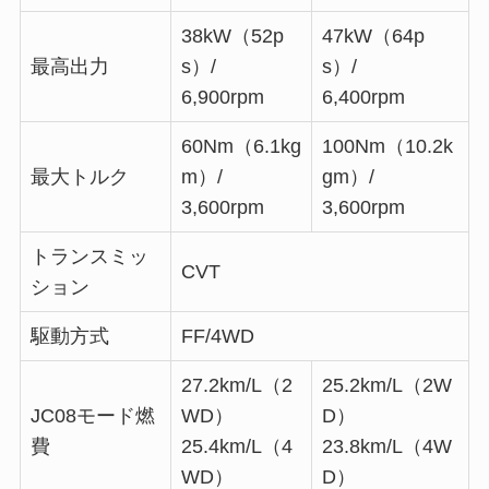
38kW（52p
47kW（64p
最高出力
s）/
s）/
6,900rpm
6,400rpm
60Nm（6.1kg
100Nm（10.2k
最大トルク
m）/
gm）/
3,600rpm
3,600rpm
トランスミッ
CVT
ション
駆動方式
FF/4WD
27.2km/L（2
25.2km/L（2W
JC08モード燃
WD）
D）
費
25.4km/L（4
23.8km/L（4W
WD）
D）