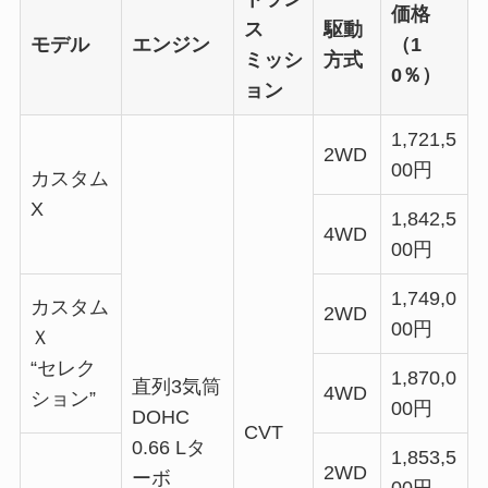
価格
ス
駆動
モデル
エンジン
（1
ミッシ
方式
0％）
ョン
1,721,5
2WD
00円
カスタム
X
1,842,5
4WD
00円
1,749,0
カスタム
2WD
00円
Ｘ
“セレク
1,870,0
直列3気筒
4WD
ション”
00円
DOHC
CVT
0.66 Lタ
1,853,5
2WD
ーボ