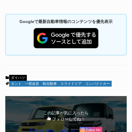
Googleで最新自動車情報のコンテンツを優先表示
ダイハツ
タント
一部改良
軽自動車
スライドドア
コンパクトカー
この記事が気に入ったら
フォローしてね！
Follow @car_repo_jp
Follow Me