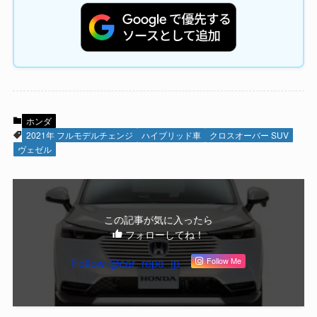
ホンダ
2021年 フルモデルチェンジ
ハイブリッド車
クロスオーバー SUV
ヴェゼル
この記事が気に入ったら
フォローしてね！
Follow @car_repo_jp
Follow Me