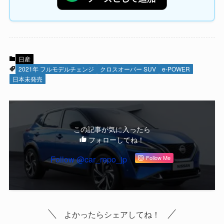
日産
2021年 フルモデルチェンジ
クロスオーバー SUV
e-POWER
日本未発売
この記事が気に入ったら
フォローしてね！
Follow @car_repo_jp
Follow Me
よかったらシェアしてね！